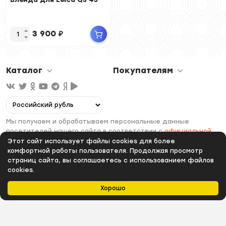
3 900
₽
Каталог
Покупателям
Мы получаем и обрабатываем персональные данные
посетителей нашего сайта в соответствии с
официальной
политикой
. Если вы не даете согласия на обработку своих
Этот сайт использует файлы cookies для более
персональных данных, вам необходимо покинуть наш сайт.
комфортной работы пользователя. Продолжая просмотр
страниц сайта, вы соглашаетесь с использованием файлов
cookies.
Хорошо
Главная
Каталог
Избранное
0
₽