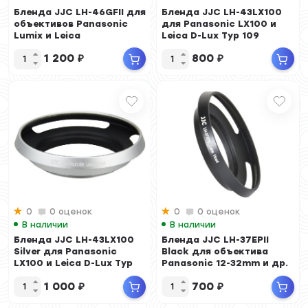
Бленда JJC LH-46GFII для
Бленда JJC LH-43LX100
объективов Panasonic
для Panasonic LX100 и
Lumix и Leica
Leica D-Lux Typ 109
1 200
₽
800
₽
0
0 оценок
0
0 оценок
В наличии
В наличии
Бленда JJC LH-43LX100
Бленда JJC LH-37EPII
Silver для Panasonic
Black для объектива
LX100 и Leica D-Lux Typ
Panasonic 12-32mm и др.
110 серебр...
1 000
₽
700
₽