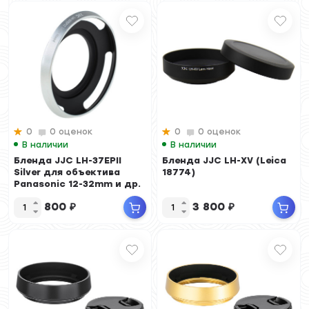
0
0 оценок
0
0 оценок
В наличии
В наличии
Бленда JJC LH-37EPII
Бленда JJC LH-XV (Leica
Silver для объектива
18774)
Panasonic 12-32mm и др.
(серебристая)
800
₽
3 800
₽