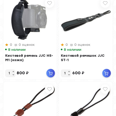
0
0 оценок
0
0 оценок
В наличии
В наличии
Кистевой ремень JJC HS-
Кистевой ремешок JJC
M1 (кожа)
ST-1
800
₽
600
₽