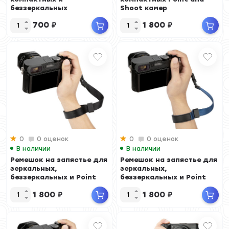
беззеркальных
Shoot камер
фотокамер
700
₽
1 800
₽
0
0 оценок
0
0 оценок
В наличии
В наличии
Ремешок на запястье для
Ремешок на запястье для
зеркальных,
зеркальных,
беззеркальных и Point
беззеркальных и Point
and Shoot камер (чё...
and Shoot камер (си...
1 800
₽
1 800
₽