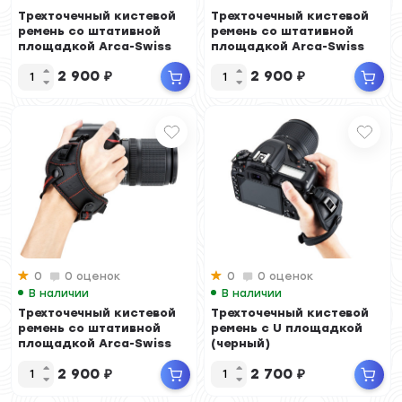
Трехточечный кистевой
Трехточечный кистевой
ремень со штативной
ремень со штативной
площадкой Arca-Swiss
площадкой Arca-Swiss
(черный)
2 900
₽
2 900
₽
0
0 оценок
0
0 оценок
В наличии
В наличии
Трехточечный кистевой
Трехточечный кистевой
ремень со штативной
ремень с U площадкой
площадкой Arca-Swiss
(черный)
(красный)
2 900
₽
2 700
₽