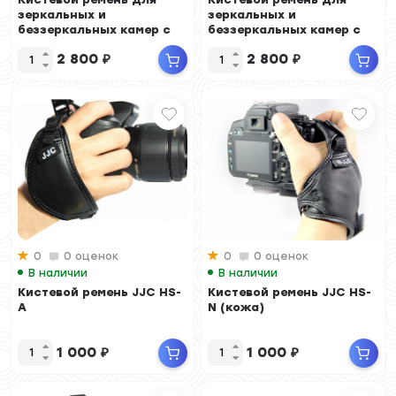
зеркальных и
зеркальных и
беззеркальных камер с
беззеркальных камер с
площадкой Arca-Swiss
площадкой Arca-Swiss
2 800
₽
2 800
₽
(...
(...
0
0 оценок
0
0 оценок
В наличии
В наличии
Кистевой ремень JJC HS-
Кистевой ремень JJC HS-
A
N (кожа)
1 000
₽
1 000
₽