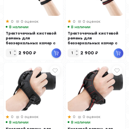
0
0 оценок
0
0 оценок
В наличии
В наличии
Трехточечный кистевой
Трехточечный кистевой
ремень для
ремень для
беззеркальных камер с
беззеркальных камер с
площадкой Arca-Swiss
площадкой Arca-Swiss
2 900
₽
2 900
₽
(...
0
0 оценок
0
0 оценок
В наличии
В наличии
Кистевой ремень для
Кистевой ремень для