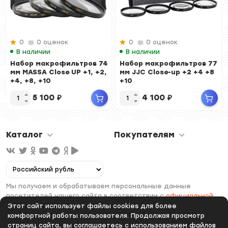
0
0 оценок
0
0 оценок
В наличии
В наличии
Набор макрофильтров 74
Набор макрофильтров 77
мм MASSA Close UP +1, +2,
мм JJC Close-up +2 +4 +8
+4, +8, +10
+10
5 100
₽
4 100
₽
Каталог
Покупателям
Мы получаем и обрабатываем персональные данные
посетителей нашего сайта в соответствии с
официальной
политикой
. Если вы не даете согласия на обработку своих
Этот сайт использует файлы cookies для более
персональных данных, вам необходимо покинуть наш сайт.
комфортной работы пользователя. Продолжая просмотр
страниц сайта, вы соглашаетесь с использованием файлов