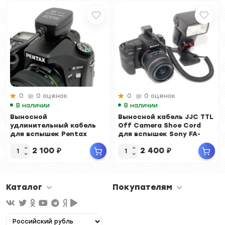
0
0 оценок
0
0 оценок
В наличии
В наличии
Выносной
Выносной кабель JJC TTL
удлинительный кабель
Off Camera Shoe Cord
для вспышек Pentax
для вспышек Sony FA-
CC1AM
2 100
₽
2 400
₽
Каталог
Покупателям