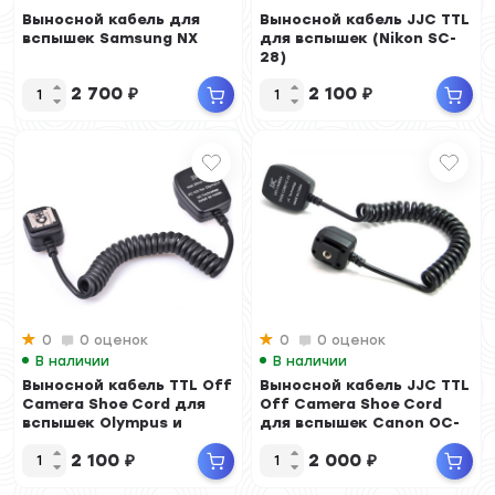
Выносной кабель для
Выносной кабель JJC TTL
вспышек Samsung NX
для вспышек (Nikon SC-
28)
2 700
₽
2 100
₽
0
0 оценок
0
0 оценок
В наличии
В наличии
Выносной кабель TTL Off
Выносной кабель JJC TTL
Camera Shoe Cord для
Off Camera Shoe Cord
вспышек Olympus и
для вспышек Canon OC-
Panasonic
E3
2 100
₽
2 000
₽