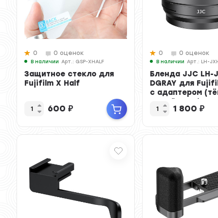
0
0 оценок
0
0 оценок
В наличии
Арт.: GSP-XHALF
В наличии
Арт.: LH-J
Защитное стекло для
Бленда JJC LH-
Fujifilm X Half
DGRAY для Fujifi
с адаптером (тё
серый цвет)
600
₽
1 800
₽