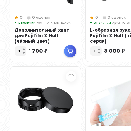
0
0 оценок
0
0 оценок
В наличии
Арт.: TA-XHALF BLACK
В наличии
Арт.: HG-X
Дополнительный хват
L-образная руко
для Fujifilm X Half
Fujifilm X Half (
(чёрный цвет)
серая)
1 700
₽
3 000
₽