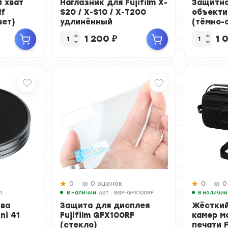
 хват
Наглазник для Fujifilm X-
Защитна
lf
S20 / X-S10 / X-T200
объектив
вет)
удлинённый
(тёмно-
1 200
₽
1 
0
0 оценок
0
0
1
В наличии
Арт.: GSP-GFX100RF
В наличии
ива
Защита для дисплея
Жёсткий
ini 41
Fujifilm GFX100RF
камер м
(стекло)
печати F