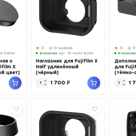
0
0 оценок
0
0
XHF DGRAY
В наличии
Арт.: EF-XHALF BLACK
В наличии
ная с
Наглазник для Fujifilm X
Дополни
ifilm X
Half удлинённый
для Fujif
ый цвет)
(чёрный)
(тёмно-
1 700
₽
1 