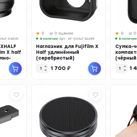
0
0 оценок
0
0
XHALF DGRAY
В наличии
Арт.: EF-XHALF SILVER
В наличии
JXHALF
Наглазник для Fujifilm X
Сумка-ч
lm X half
Half удлинённый
компакт
мно-
(серебристый)
(чёрный
1 700
₽
1 