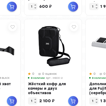
Leica SO
600
₽
1 
0
0 оценок
0
0
M5 BLACK
В наличии
Арт.: HSCC-2
В наличии
 хват
Жёсткий кофр для
Дополни
5
камеры и двух
для Fuji
объективов
(серебр
2 100
₽
1 