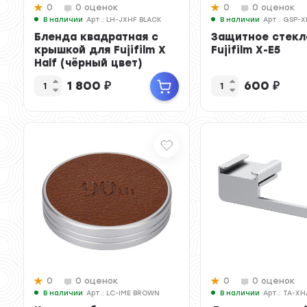
0
0 оценок
0
0 оценок
В наличии
Арт.: LH-JXHF BLACK
В наличии
Арт.: GSP-X
Бленда квадратная с
Защитное стекл
крышкой для Fujifilm X
Fujifilm X-E5
Half (чёрный цвет)
1 800
₽
600
₽
0
0 оценок
0
0 оценок
В наличии
Арт.: LC-IME BROWN
В наличии
Арт.: TA-XH