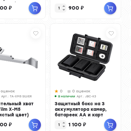
FORT / ...
900
₽
900
₽
 оценок
0
0 оценок
Арт.: TA-XM5 SILVER
В наличии
Арт.: JBC-K3
тельный хват
Защитный бокс на 3
film X-M5
аккумулятора камер,
истый цвет)
батареек AA и карт
памяти SD / CFexpre...
300
₽
1 100
₽