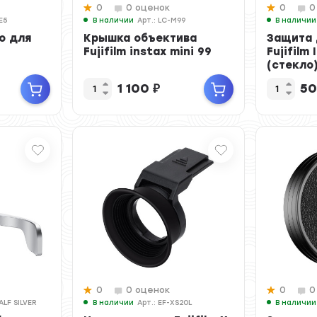
0
0 оценок
0
0
E5
В наличии
Арт.: LC-M99
В наличии
о для
Крышка объектива
Защита 
Fujifilm instax mini 99
Fujifilm
(стекло
1 100
₽
5
0
0 оценок
0
0
ALF SILVER
В наличии
Арт.: EF-XS20L
В наличии