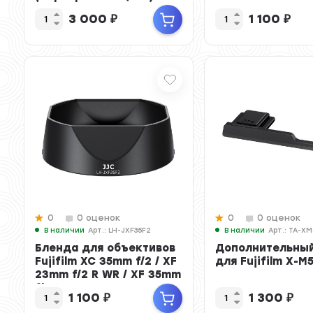
3 000
₽
1 100
₽
0
0 оценок
0
0 оценок
В наличии
Арт.: LH-JXF35F2
В наличии
Арт.: TA-X
Бленда для объективов
Дополнительный
Fujifilm XC 35mm f/2 / XF
для Fujifilm X-M
23mm f/2 R WR / XF 35mm
f/2 R WR
1 100
₽
1 300
₽