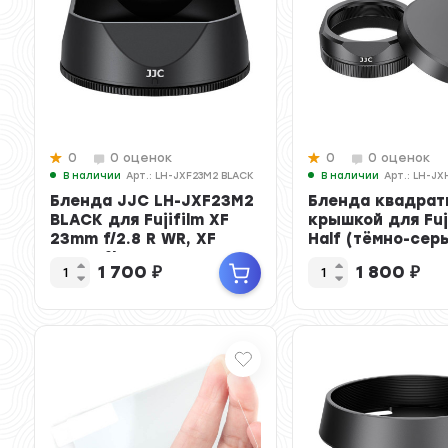
0
0 оценок
0
0 оценок
В наличии
Арт.: LH-JXF23M2 BLACK
В наличии
Арт.: LH-J
Бленда JJC LH-JXF23M2
Бленда квадрат
BLACK для Fujifilm XF
крышкой для Fuj
23mm f/2.8 R WR, XF
Half (тёмно-сер
27mm f/2.8 R ...
1 700
₽
1 800
₽