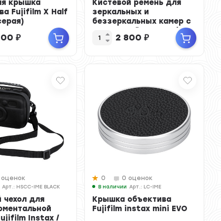
я крышка
Кистевой ремень для
а Fujifilm X Half
зеркальных и
серая)
беззеркальных камер с
площадкой Arca-Swiss
000
₽
2 800
₽
(...
 оценок
0
0 оценок
Арт.: HSCC-IME BLACK
В наличии
Арт.: LC-IME
 чехол для
Крышка объектива
оментальной
Fujifilm instax mini EVO
ujifilm Instax /