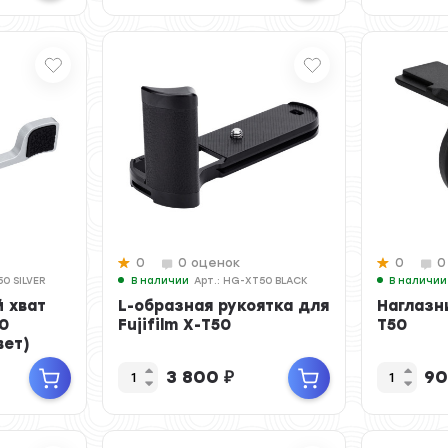
0
0 оценок
0
0
50 SILVER
В наличии
Арт.: HG-XT50 BLACK
В наличии
 хват
L-образная рукоятка для
Наглазни
50
Fujifilm X-T50
T50
вет)
3 800
₽
9