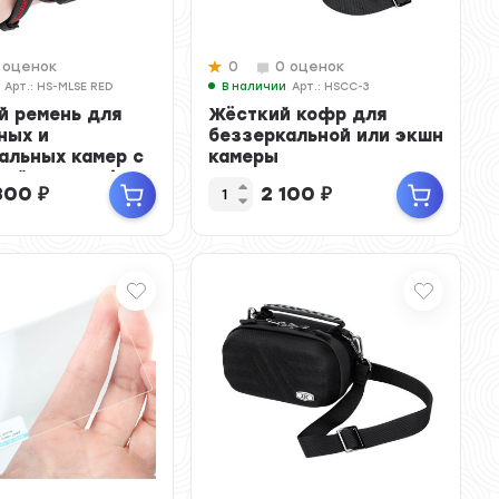
 оценок
0
0 оценок
Арт.: HS-MLSE RED
В наличии
Арт.: HSCC-3
й ремень для
Жёсткий кофр для
ных и
беззеркальной или экшн
альных камер с
камеры
ой Arca-Swiss
800
₽
2 100
₽