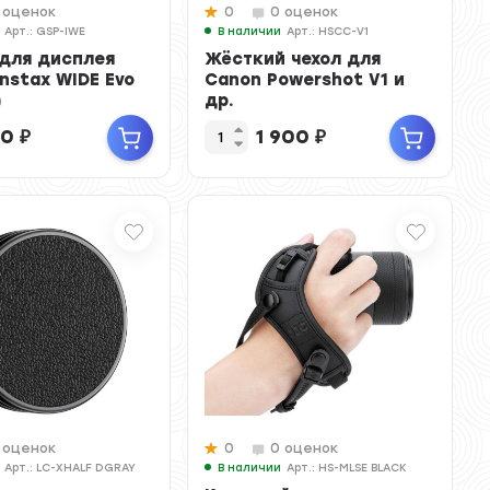
 оценок
0
0 оценок
Арт.: GSP-IWE
В наличии
Арт.: HSCC-V1
для дисплея
Жёсткий чехол для
 Instax WIDE Evo
Canon Powershot V1 и
)
др.
00
₽
1 900
₽
 оценок
0
0 оценок
Арт.: LC-XHALF DGRAY
В наличии
Арт.: HS-MLSE BLACK