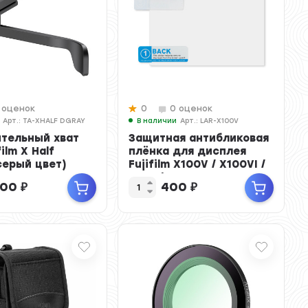
 оценок
0
0 оценок
Арт.: TA-XHALF DGRAY
В наличии
Арт.: LAR-X100V
тельный хват
Защитная антибликовая
ilm X Half
плёнка для дисплея
серый цвет)
Fujifilm X100V / X100VI /
X-M5 / X-T...
700
₽
400
₽