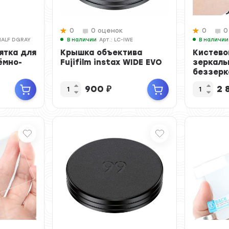
0
0 оценок
0
0
HALF DGRAY
В наличии
Арт.: LC-IWE
В наличии
ятка для
Крышка объектива
Кистево
тёмно-
Fujifilm instax WIDE EVO
зеркаль
беззерк
площадк
900
₽
2 
(...