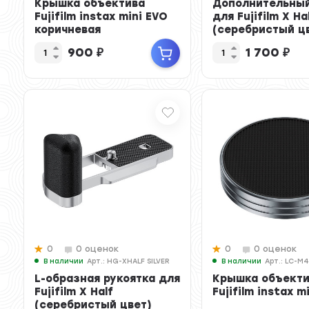
Крышка объектива
Дополнительный
Fujifilm instax mini EVO
для Fujifilm X Ha
коричневая
(серебристый ц
900
₽
1 700
₽
0
0 оценок
0
0 оценок
В наличии
Арт.: HG-XHALF SILVER
В наличии
Арт.: LC-M4
L-образная рукоятка для
Крышка объект
Fujifilm X Half
Fujifilm instax m
(серебристый цвет)