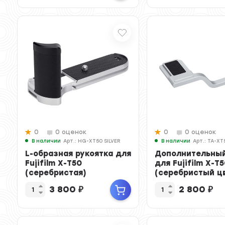
0
0 оценок
0
0 оценок
В наличии
Арт.: HG-XT50 SILVER
В наличии
Арт.: TA-XT
L-образная рукоятка для
Дополнительный
Fujifilm X-T50
для Fujifilm X-T
(серебристая)
(серебристый ц
3 800
₽
2 800
₽