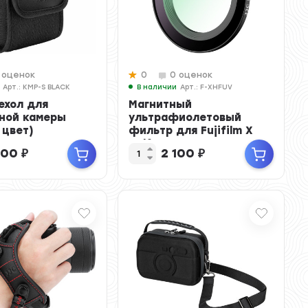
 оценок
0
0 оценок
Арт.: KMP-S BLACK
В наличии
Арт.: F-XHFUV
ехол для
Магнитный
ной камеры
ультрафиолетовый
 цвет)
фильтр для Fujifilm X
Half
400
₽
2 100
₽