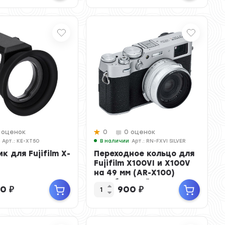
 оценок
0
0 оценок
Арт.: KE-XT50
В наличии
Арт.: RN-FXVI SILVER
к для Fujifilm X-
Переходное кольцо для
Fujifilm X100VI и X100V
на 49 мм (AR-X100)
серебристый ...
00
₽
900
₽