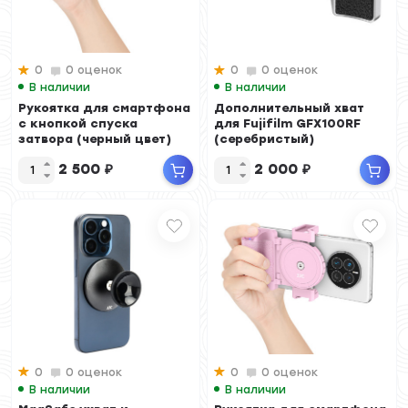
0
0 оценок
0
0 оценок
В наличии
В наличии
Рукоятка для смартфона
Дополнительный хват
с кнопкой спуска
для Fujifilm GFX100RF
затвора (черный цвет)
(серебристый)
2 500
₽
2 000
₽
0
0 оценок
0
0 оценок
В наличии
В наличии