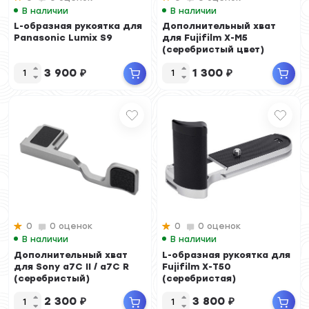
В наличии
В наличии
L-образная рукоятка для
Дополнительный хват
Panasonic Lumix S9
для Fujifilm X-M5
(серебристый цвет)
3 900
₽
1 300
₽
0
0 оценок
0
0 оценок
В наличии
В наличии
Дополнительный хват
L-образная рукоятка для
для Sony a7C II / a7C R
Fujifilm X-T50
(серебристый)
(серебристая)
2 300
₽
3 800
₽