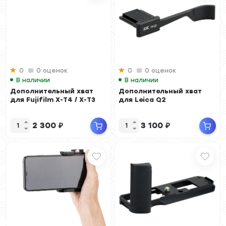
0
0 оценок
0
0 оценок
В наличии
В наличии
Дополнительный хват
Дополнительный хват
для Fujifilm X-T4 / X-T3
для Leica Q2
2 300
₽
3 100
₽