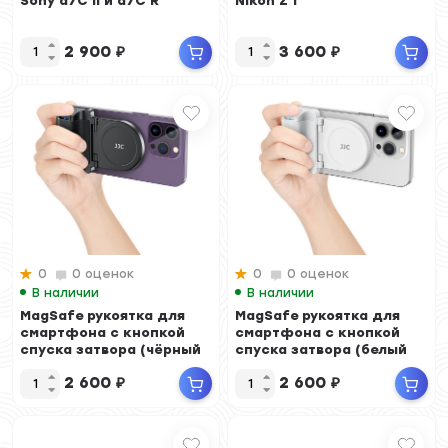
Sony a7C II и a7C R
Nikon Z f
2 900
₽
3 600
₽
0
0 оценок
0
0 оценок
В наличии
В наличии
MagSafe рукоятка для
MagSafe рукоятка для
смартфона с кнопкой
смартфона с кнопкой
спуска затвора (чёрный
спуска затвора (белый
цвет)
цвет)
2 600
₽
2 600
₽