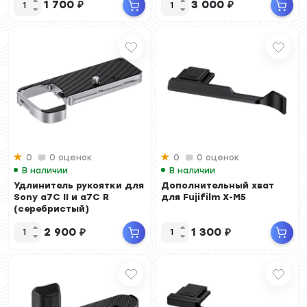
1 700
₽
3 000
₽
0
0 оценок
0
0 оценок
В наличии
В наличии
Удлинитель рукоятки для
Дополнительный хват
Sony a7C II и a7C R
для Fujifilm X-M5
(серебристый)
2 900
₽
1 300
₽