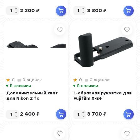
2 200
₽
3 800
₽
0
0 оценок
0
0 оценок
В наличии
В наличии
Дополнительный хват
L-образная рукоятка для
для Nikon Z fc
Fujifilm X-E4
2 400
₽
3 700
₽