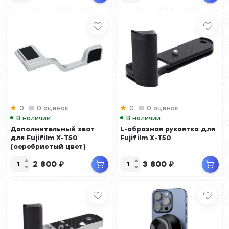
0
0 оценок
0
0 оценок
В наличии
В наличии
Дополнительный хват
L-образная рукоятка для
для Fujifilm X-T50
Fujifilm X-T50
(серебристый цвет)
2 800
₽
3 800
₽