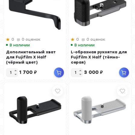
0
0 оценок
0
0 оценок
В наличии
В наличии
Дополнительный хват
L-образная рукоятка для
для Fujifilm X Half
Fujifilm X Half (тёмно-
(чёрный цвет)
серая)
1 700
₽
3 000
₽