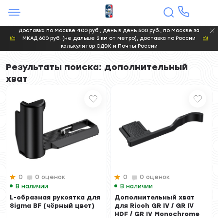
Доставка по Москве 400 руб., день в день 500 руб., по Москве за
МКАД 600 руб. (не дальше 2 км от метро), доставка по России
калькулятор СДЭК и Почты России
Результаты поиска: дополнительный
хват
0
0 оценок
0
0 оценок
В наличии
В наличии
L-образная рукоятка для
Дополнительный хват
Sigma BF (чёрный цвет)
для Ricoh GR IV / GR IV
HDF / GR IV Monochrome