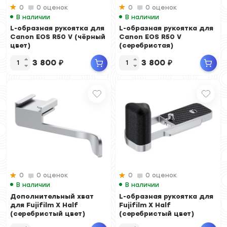
0
0 оценок
0
0 оценок
В наличии
В наличии
L-образная рукоятка для
L-образная рукоятка для
Canon EOS R50 V (чёрный
Canon EOS R50 V
цвет)
(серебристая)
3 800
₽
3 800
₽
0
0 оценок
0
0 оценок
В наличии
В наличии
Дополнительный хват
L-образная рукоятка для
для Fujifilm X Half
Fujifilm X Half
(серебристый цвет)
(серебристый цвет)