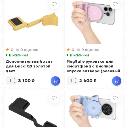
0
0 оценок
0
0 оценок
В наличии
В наличии
Дополнительный хват
MagSafe рукоятка для
для Leica Q3 золотой
смартфона с кнопкой
цвет
спуска затвора (розовый
цвет)
3 100
₽
2 600
₽