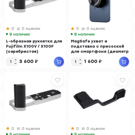
0
0 оценок
0
0 оценок
В наличии
В наличии
L-образная рукоятка для
MagSafe ухват и
Fujifilm X100V / X100F
подставка с присоской
(серебристая)
для смартфона (диаметр
41.10 мм)
3 600
₽
1 600
₽
0
0 оценок
0
0 оценок
В наличии
В наличии