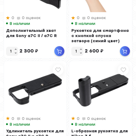
0
0 оценок
0
0 оценок
В наличии
В наличии
Дополнительный хват
Рукоятка для смартфона
для Sony a7C II / a7C R
с кнопкой спуска
затвора (синий цвет)
2 300
₽
2 600
₽
0
0 оценок
0
0 оценок
В наличии
В наличии
Удлинитель рукоятки для
L-образная рукоятка для