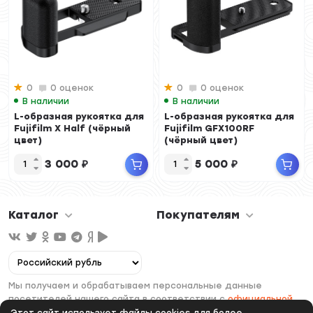
0
0 оценок
0
0 оценок
В наличии
В наличии
L-образная рукоятка для
L-образная рукоятка для
Fujifilm X Half (чёрный
Fujifilm GFX100RF
цвет)
(чёрный цвет)
3 000
₽
5 000
₽
Каталог
Покупателям
Мы получаем и обрабатываем персональные данные
посетителей нашего сайта в соответствии с
официальной
политикой
. Если вы не даете согласия на обработку своих