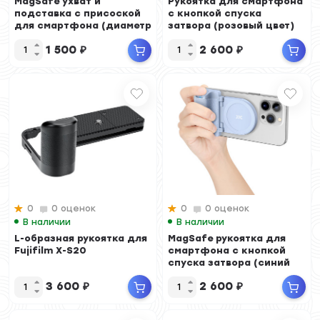
MagSafe ухват и
Рукоятка для смартфона
подставка с присоской
с кнопкой спуска
для смартфона (диаметр
затвора (розовый цвет)
33.10 мм)
1 500
₽
2 600
₽
0
0 оценок
0
0 оценок
В наличии
В наличии
L-образная рукоятка для
MagSafe рукоятка для
Fujifilm X-S20
смартфона с кнопкой
спуска затвора (синий
цвет)
3 600
₽
2 600
₽