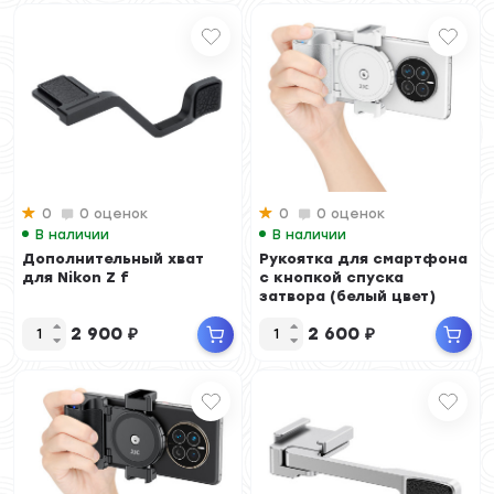
0
0 оценок
0
0 оценок
В наличии
В наличии
Дополнительный хват
Рукоятка для смартфона
для Nikon Z f
с кнопкой спуска
затвора (белый цвет)
2 900
₽
2 600
₽