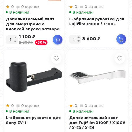
0
0 оценок
0
0 оценок
В наличии
В наличии
Дополнительный хват
L-образная рукоятка для
для смартфона с
Fujifilm X100V / X100F
кнопкой спуска затвора
1 100
₽
3 600
₽
2 200
₽
-50%
0
0 оценок
0
0 оценок
В наличии
В наличии
L-образная рукоятка для
Дополнительный хват
Sony ZV-1
для Fujifilm X100F / X100V
/ X-E3 / X-E4