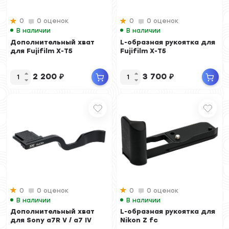
0
0 оценок
0
0 оценок
В наличии
В наличии
Дополнительный хват
L-образная рукоятка для
для Fujifilm X-T5
Fujifilm X-T5
2 200
₽
3 700
₽
0
0 оценок
0
0 оценок
В наличии
В наличии
Дополнительный хват
L-образная рукоятка для
для Sony a7R V / a7 IV
Nikon Z fc