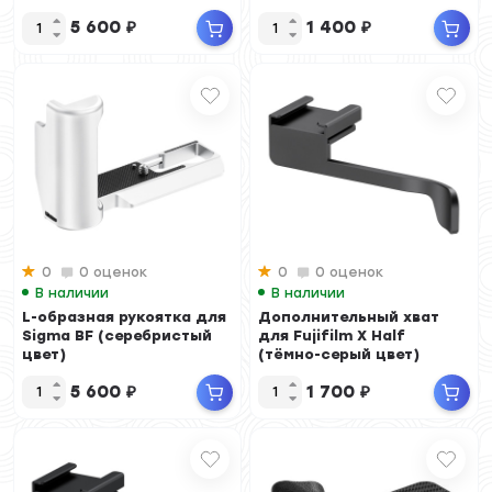
5 600
₽
1 400
₽
0
0 оценок
0
0 оценок
В наличии
В наличии
L-образная рукоятка для
Дополнительный хват
Sigma BF (серебристый
для Fujifilm X Half
цвет)
(тёмно-серый цвет)
5 600
₽
1 700
₽