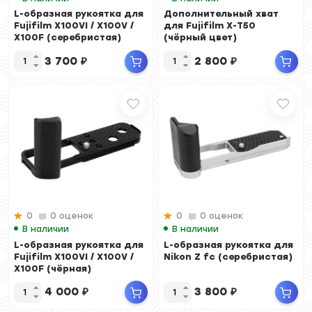
L-образная рукоятка для
Дополнительный хват
Fujifilm X100VI / X100V /
для Fujifilm X-T50
X100F (серебристая)
(чёрный цвет)
3 700
₽
2 800
₽
0
0 оценок
0
0 оценок
В наличии
В наличии
L-образная рукоятка для
L-образная рукоятка для
Fujifilm X100VI / X100V /
Nikon Z fc (серебристая)
X100F (чёрная)
4 000
₽
3 800
₽