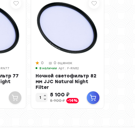
0
0 оценок
F-RN77
В наличии
Арт.: F-RN82
льтр 77
Ночной светофильтр 82
Night
мм JJC Natural Night
Filter
5 100
₽
5 900
₽
-14%