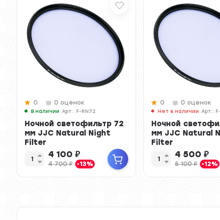
0
0 оценок
0
0 оценок
В наличии
Арт.: F-RN72
Нет в наличии
Арт.: 
Ночной светофильтр 72
Ночной светофи
мм JJC Natural Night
мм JJC Natural 
Filter
Filter
4 100
₽
4 500
₽
4 700
₽
-13%
5 100
₽
-12%