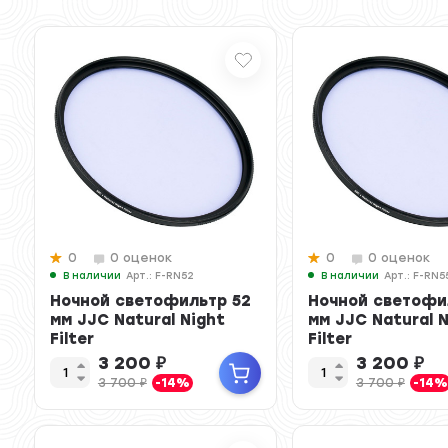
0
0 оценок
0
0 оценок
В наличии
Арт.: F-RN52
В наличии
Арт.: F-RN5
Ночной светофильтр 52
Ночной светофи
мм JJC Natural Night
мм JJC Natural 
Filter
Filter
3 200
₽
3 200
₽
3 700
₽
-14%
3 700
₽
-14%