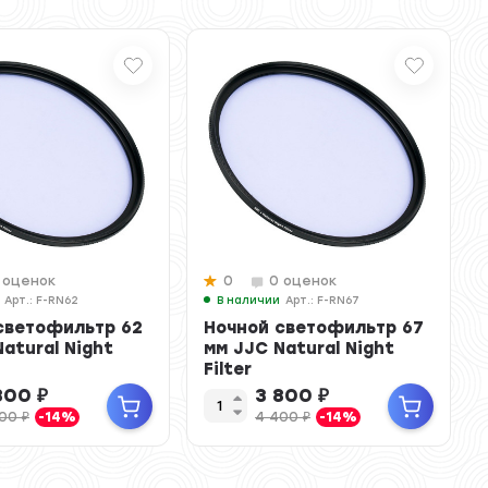
 оценок
0
0 оценок
Арт.: F-RN62
В наличии
Арт.: F-RN67
светофильтр 62
Ночной светофильтр 67
atural Night
мм JJC Natural Night
Filter
800
₽
3 800
₽
400
₽
-14%
4 400
₽
-14%