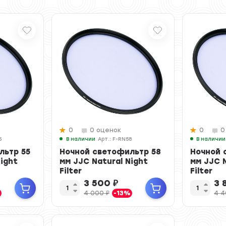
0
0 оценок
0
0
5
В наличии
Арт.: F-RN58
В наличии
льтр 55
Ночной светофильтр 58
Ночной 
Night
мм JJC Natural Night
мм JJC N
Filter
Filter
3 500
₽
3 
4 000
₽
-13%
4 