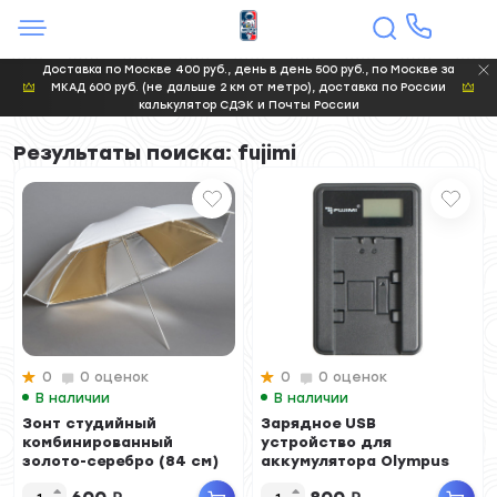
Доставка по Москве 400 руб., день в день 500 руб., по Москве за
МКАД 600 руб. (не дальше 2 км от метро), доставка по России
калькулятор СДЭК и Почты России
Результаты поиска: fujimi
0
0 оценок
0
0 оценок
В наличии
В наличии
Зонт студийный
Зарядное USB
комбинированный
устройство для
золото-серебро (84 см)
аккумулятора Olympus
BLN-1