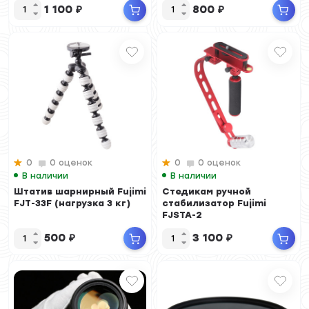
1 100
₽
800
₽
0
0 оценок
0
0 оценок
В наличии
В наличии
Штатив шарнирный Fujimi
Стедикам ручной
FJT-33F (нагрузка 3 кг)
стабилизатор Fujimi
FJSTA-2
500
₽
3 100
₽