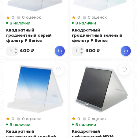
0
0 оценок
0
0 оценок
В наличии
В наличии
Квадратный
Квадратный
градиентный серый
градиентный зеленый
фильтр P Series
фильтр P Series
400
₽
400
₽
0
0 оценок
0
0 оценок
В наличии
В наличии
Квадратный
Квадратный
градиентный голубой
нейтральный ND16