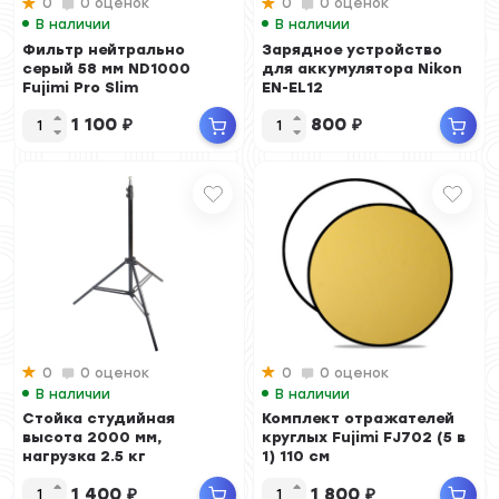
0
0 оценок
0
0 оценок
В наличии
В наличии
Фильтр нейтрально
Зарядное устройство
серый 58 мм ND1000
для аккумулятора Nikon
Fujimi Pro Slim
EN-EL12
1 100
₽
800
₽
0
0 оценок
0
0 оценок
В наличии
В наличии
Стойка студийная
Комплект отражателей
высота 2000 мм,
круглых Fujimi FJ702 (5 в
нагрузка 2.5 кг
1) 110 см
1 400
₽
1 800
₽