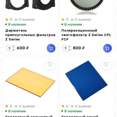
0
0 оценок
0
0 оценок
В наличии
В наличии
Держатель
Поляризационный
прямоугольных фильтров
светофильтр Z Series CPL
Z Series
FCF
600
₽
500
₽
0
0 оценок
0
0 оценок
В наличии
В наличии
Квадратный оранжевый
Квадратный синий