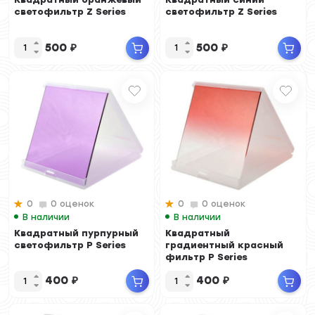
светофильтр Z Series
светофильтр Z Series
500
₽
500
₽
0
0 оценок
0
0 оценок
В наличии
В наличии
Квадратный пурпурный
Квадратный
светофильтр P Series
градиентный красный
фильтр P Series
400
₽
400
₽