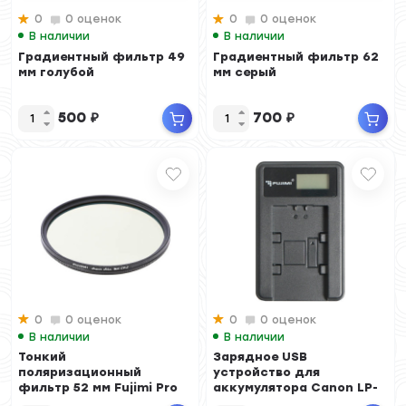
0
0 оценок
0
0 оценок
В наличии
В наличии
Градиентный фильтр 49
Градиентный фильтр 62
мм голубой
мм серый
500
₽
700
₽
0
0 оценок
0
0 оценок
В наличии
В наличии
Тонкий
Зарядное USB
поляризационный
устройство для
фильтр 52 мм Fujimi Pro
аккумулятора Canon LP-
MC CPL
E8