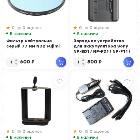
0
0 оценок
0
0 оценок
В наличии
В наличии
Фильтр нейтрально
Зарядное устройство
серый 77 мм ND2 Fujimi
для аккумулятора Sony
NP-BD1 / NP-FD1 / NP-FT1 /
NP-FR1
600
₽
800
₽
0
0 оценок
0
0 оценок
В наличии
В наличии