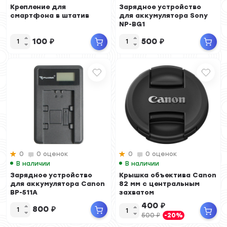
Крепление для
Зарядное устройство
смартфона в штатив
для аккумулятора Sony
NP-BG1
100
₽
500
₽
0
0 оценок
0
0 оценок
В наличии
В наличии
Зарядное устройство
Крышка объектива Canon
для аккумулятора Canon
82 мм с центральным
BP-511A
захватом
400
₽
800
₽
500
₽
-20%