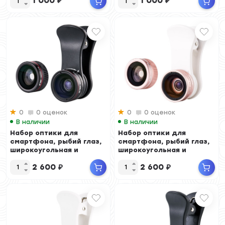
1 000
₽
1 000
₽
0
0 оценок
0
0 оценок
В наличии
В наличии
Набор оптики для
Набор оптики для
смартфона, рыбий глаз,
смартфона, рыбий глаз,
широкоугольная и
широкоугольная и
макронасадка (черный...
макронасадка (розовы...
2 600
₽
2 600
₽