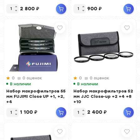
2 800
₽
900
₽
0
0 оценок
0
0 оценок
В наличии
В наличии
Набор макрофильтров 55
Набор макрофильтров 52
мм FUJIMI Close UP +1, +2,
мм JJC Close-up +2 +4 +8
+4
+10
1 100
₽
2 400
₽