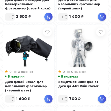
беззеркальных
небольших фотокамер
фотокамер (серый хаки)
(серый хаки)
2 500
₽
1 600
₽
0
0 оценок
0
0 оценок
В наличии
В наличии
Дождевой чехол для
Защитная накидка от
небольших фотокамер
дождя JJC Rain Cover
(чёрный цвет)
1 600
₽
700
₽