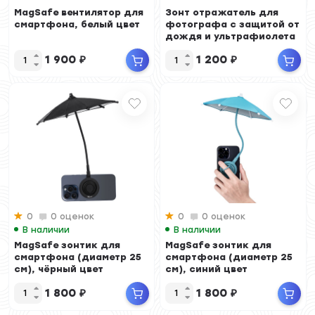
MagSafe вентилятор для
Зонт отражатель для
смартфона, белый цвет
фотографа с защитой от
дождя и ультрафиолета
UPF50+
1 900
₽
1 200
₽
0
0 оценок
0
0 оценок
В наличии
В наличии
MagSafe зонтик для
MagSafe зонтик для
смартфона (диаметр 25
смартфона (диаметр 25
см), чёрный цвет
см), синий цвет
1 800
₽
1 800
₽