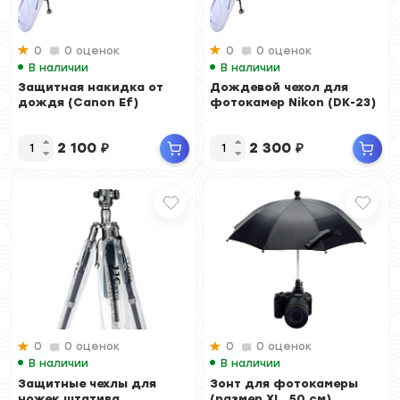
0
0 оценок
0
0 оценок
В наличии
В наличии
Защитная накидка от
Дождевой чехол для
дождя (Canon Ef)
фотокамер Nikon (DK-23)
2 100
₽
2 300
₽
0
0 оценок
0
0 оценок
В наличии
В наличии
Защитные чехлы для
Зонт для фотокамеры
ножек штатива
(размер XL, 50 см)