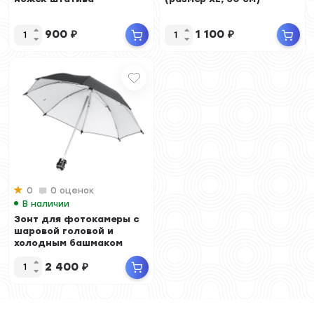
900
₽
1 100
₽
0
0 оценок
В наличии
Зонт для фотокамеры с
шаровой головой и
холодным башмаком
(размер XL, 50 см)
2 400
₽