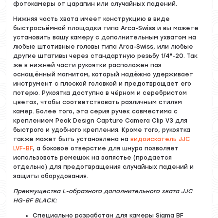
фотокамеры от царапин или случайных падений.
Нижняя часть хвата имеет конструкцию в виде
быстросъёмной площадки типа Arca-Swiss и вы можете
установить вашу камеру с дополнительным ухватом на
любые штативные головы типа Arca-Swiss, или любые
другие штативы через стандартную резьбу 1/4"-20. Так
же в нижней части рукоятки расположен паз
оснащённый магнитом, который надёжно удерживает
инструмент с плоской головкой и предотвращает его
потерю. Рукоятка доступна в чёрном и серебристом
цветах, чтобы соответствовать различным стилям
камер. Более того, эта серия ручек совместима с
креплением Peak Design Capture Camera Clip V3 для
быстрого и удобного крепления. Кроме того, рукоятка
также может быть установлена на
видоискатель JJC
LVF-BF
, а боковое отверстие для шнура позволяет
использовать ремешок на запястье (продается
отдельно) для предотвращения случайных падений и
защиты оборудования.
Преимущества L-образного дополнительного хвата JJC
HG-BF BLACK:
Специально разработан для камеры Sigma BF