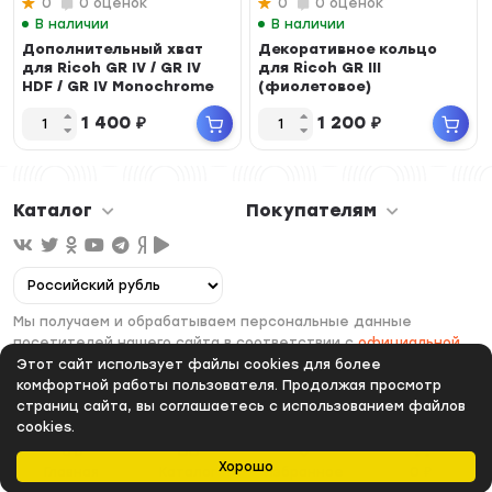
0
0 оценок
0
0 оценок
В наличии
В наличии
Дополнительный хват
Декоративное кольцо
для Ricoh GR IV / GR IV
для Ricoh GR III
HDF / GR IV Monochrome
(фиолетовое)
1 400
₽
1 200
₽
Каталог
Покупателям
Мы получаем и обрабатываем персональные данные
посетителей нашего сайта в соответствии с
официальной
политикой
. Если вы не даете согласия на обработку своих
Этот сайт использует файлы cookies для более
персональных данных, вам необходимо покинуть наш сайт.
комфортной работы пользователя. Продолжая просмотр
страниц сайта, вы соглашаетесь с использованием файлов
cookies.
Хорошо
Главная
Каталог
Избранное
0
₽