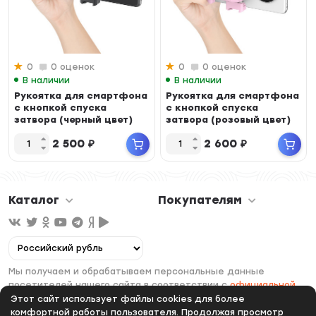
0
0 оценок
0
0 оценок
В наличии
В наличии
Рукоятка для смартфона
Рукоятка для смартфона
с кнопкой спуска
с кнопкой спуска
затвора (черный цвет)
затвора (розовый цвет)
2 500
₽
2 600
₽
Каталог
Покупателям
Мы получаем и обрабатываем персональные данные
посетителей нашего сайта в соответствии с
официальной
политикой
. Если вы не даете согласия на обработку своих
Этот сайт использует файлы cookies для более
персональных данных, вам необходимо покинуть наш сайт.
комфортной работы пользователя. Продолжая просмотр