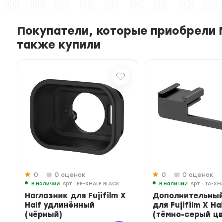
Покупатели, которые приобрели М
также купили
0
0 оценок
0
0 оценок
В наличии
Арт.: EF-XHALF BLACK
В наличии
Арт.: TA-X
Наглазник для Fujifilm X
Дополнительный
y
Half удлинённый
для Fujifilm X Ha
(чёрный)
(тёмно-серый ц