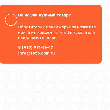
Не нашли нужный товар?
Обратитесь к менеджеру или напишите
нам, и мы найдем то, что Вы искали или
предложим аналог.
8 (495) 971-86-17
info@foto.com.ru