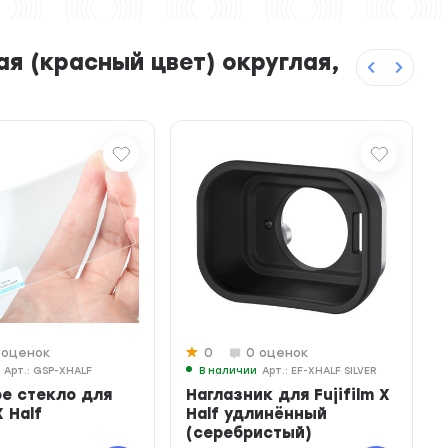
я (красный цвет) округлая,
 оценок
0
0 оценок
Арт.: GSP-XHALF
В наличии
Арт.: EF-XHALF SILVER
е стекло для
Наглазник для Fujifilm X
X Half
Half удлинённый
(серебристый)