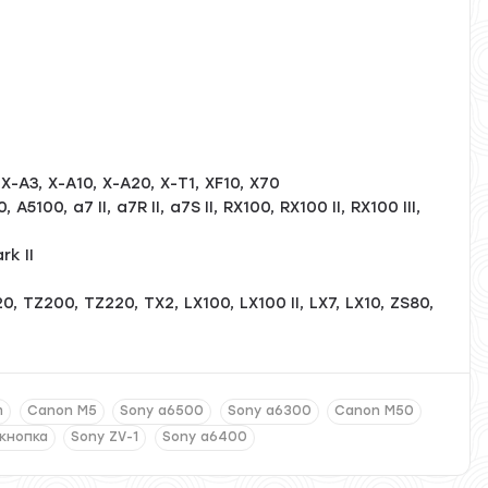
 X-A3, X-A10, X-A20, X-T1, XF10, X70
5100, a7 II, a7R II, a7S II, RX100, RX100 II, RX100 III,
rk II
, TZ200, TZ220, TX2, LX100, LX100 II, LX7, LX10, ZS80,
m
Canon M5
Sony a6500
Sony a6300
Canon M50
 кнопка
Sony ZV-1
Sony a6400