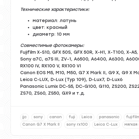
Технические характеристики:
материал: латунь
цвет: красный
диаметр: 10 мм
Совместимые фотокамеры:
Fujifilm X-S10, GFX 50S, GFX 50R, X-H1, X-T100, X-A5,
Sony a7C, a7S III, ZV-1, A6500, A6400, A6300, A6000, A
RX100 IV, RX100 V, RX100 VI
Canon EOS M5, M10, M50, G7 X Mark II, G9 X, G9 X Ma
Leica C-LUX, D-Lux (Typ 109), D-Lux7, D-Lux6
Panasonic Lumix DC-S5, DC-G100, G110, ZS200, ZS220
ZS70, ZS60, ZS50, GX9 и т.д.
jjc
sony
canon
fuji
Leica
panasonic
fujifil
Canon G7 X Mark II
sony rx100
Leica C-Lux
мягкая