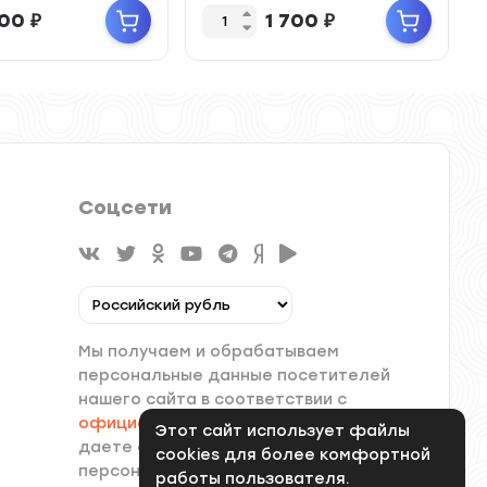
00
₽
1 700
₽
Соцсети
Мы получаем и обрабатываем
персональные данные посетителей
нашего сайта в соответствии с
официальной политикой
. Если вы не
Этот сайт использует файлы
даете согласия на обработку своих
cookies для более комфортной
персональных данных, вам
работы пользователя.