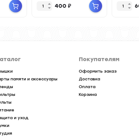
X-M5 / X-T...
400
₽
6
аталог
Покупателям
рышки
Оформить заказ
арты памяти и аксессуары
Доставка
ленды
Оплата
ильтры
Корзина
ульты
итание
ащита и уход
умки
тудия