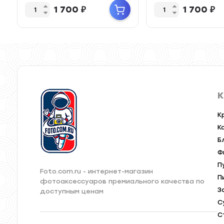
1 700
₽
1 700
₽
К
К
К
Б
Ф
П
Foto.com.ru - интернет-магазин
П
фотоаксессуаров премиального качества по
З
доступным ценам
С
С