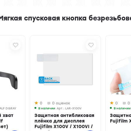
ягкая спусковая кнопка безрезьбова
0
0 оценок
0
0
HALF DGRAY
В наличии
Арт.: LAR-X100V
В наличии
 хват
Защитная антибликовая
Защитно
lf
плёнка для дисплея
Fujifilm 
вет)
Fujifilm X100V / X100VI /