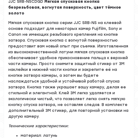
JJC SRB-NSCDGD
Мягкая спусковая кнопка
безрезьбовая, вогнутая поверхность, цвет тёмное
золото
Мягкая спусковая кнопка серии JJC SRB-NS на клеевой
основе подходит для некоторых камер Fujifilm, Sony и
Canon не имеющих резьбового крепления на кнопке
затвора. Спусковая кнопка с вогнутой поверхностью
предоставит вам новый опыт при съемке. Изготовленная
из высококачественной латуни мягкая спусковая кнопка
обеспечивает удобное прикосновение пальца к верхней
части камеры. Просто снимите защитный стикер от 3M
наклейки в нижней части кнопки и закрепите её на
кнопке затвора камеры, а затем вы будете
наслаждаться удобной и устойчивой работой спуска
затвора. Кнопка также украшает вашу камеру, делая ее
стильной и элегантной. Клей 3M легко удаляется и
экологически чистый, что позволяет легко снять мягкую
кнопку спуска затвора, не оставляя следов. В комплекте
дополнительный 3M стикер, для повторной установки на
другую камеру.
Технические характеристики:
материал: латунь