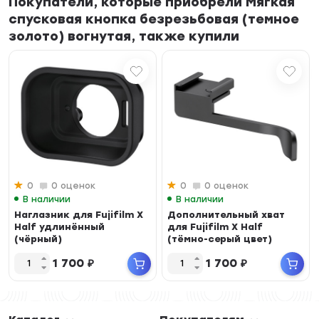
Покупатели, которые приобрели Мягкая
спусковая кнопка безрезьбовая (темное
золото) вогнутая, также купили
0
0 оценок
0
0 оценок
В наличии
В наличии
Наглазник для Fujifilm X
Дополнительный хват
Half удлинённый
для Fujifilm X Half
(чёрный)
(тёмно-серый цвет)
1 700
₽
1 700
₽