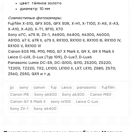
цвет: тёмное золото
диаметр: 10 мм
Совместимые фотокамеры:
Fujifilm X-S10, GFX 50S, GFX 50R, X-H1, X-T100, X-A5, X-A3,
X-A10, X-A20, X-T1, XF10, X70
Sony a7C, a7S III, ZV-1, A6500, A6400, A6300, A6000,
A5100, a7 II, a7R II, a7S II, RX100, RX100 II, RX100 III, RX100 IV,
RX100 V, RX100 VI
Canon EOS M5, M10, M50, G7 X Mark II, G9 X, G9 X Mark II
Leica C-LUX, D-Lux (Typ 109), D-Lux7, D-Lux6
Panasonic Lumix DC-S5, DC-G100, G110, ZS200, ZS220,
TZ200, TZ220, TX2, LX100, LX100 II, LX7, LX10, ZS80, ZS70,
ZS60, ZS50, GX9 и т.д.
jjc
sony
canon
fuji
Leica
panasonic
fujifilm
Canon M5
Sony a6500
Sony a6300
Canon M50
Canon G7 X Mark II
sony rx100
Leica C-Lux
Sony ZV-1
Sony a6400