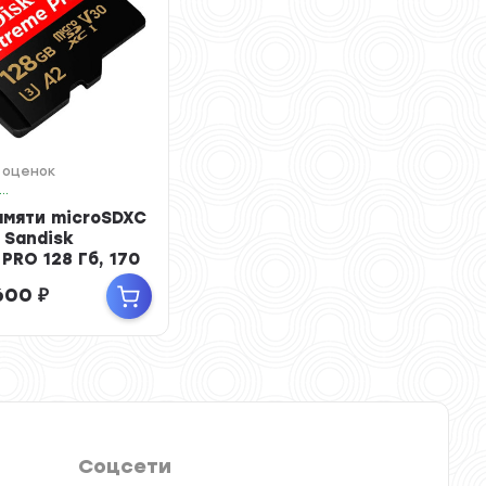
 оценок
Арт.: SDSQXCY-128G-ZN6MA
амяти microSDXC
 Sandisk
PRO 128 Гб, 170
ss 1...
600
₽
Соцсети