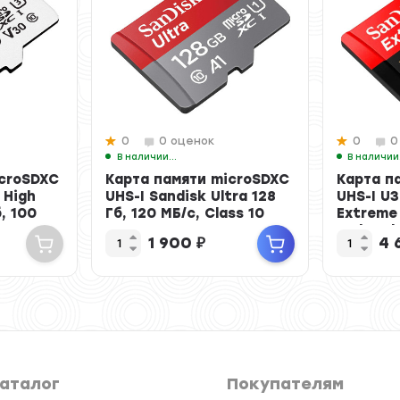
0
0 оценок
0
0
SDSQQNR-128G-ZN6IA
В наличии
Арт.: SDSQUNC-128G-ZN3MN
В наличии
icroSDXC
Карта памяти microSDXC
Карта п
 High
UHS-I Sandisk Ultra 128
UHS-I U3
, 100
Гб, 120 МБ/с, Class 10
Extreme 
МБ/с, Cla
1 900
₽
4 
аталог
Покупателям