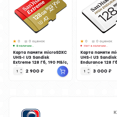
0
0 оценок
0
0 оценок
В наличии
Арт.: SDSQXNE-128G-ZN6MA
Нет в наличии
Арт.: 
Карта памяти microSDXC
Карта памяти m
UHS-I U3 Sandisk
UHS-I U3 Sandisk
Extreme 128 Гб, 190 МБ/с,
Endurance 128 Гб
Class 10 V3...
МБ/с, Clas...
2 900
₽
3 000
₽
К