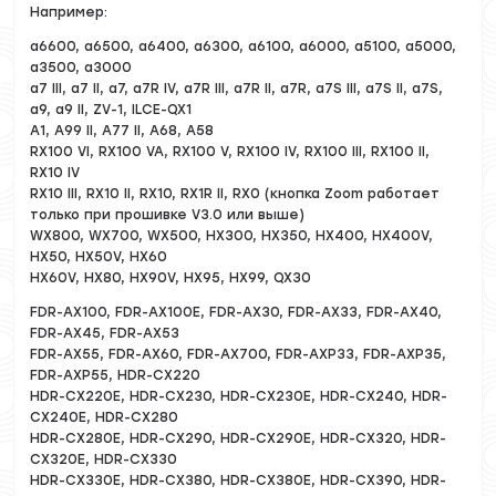
Например:
a6600, a6500, a6400, a6300, a6100, a6000, a5100, a5000,
a3500, a3000
a7 III, a7 II, a7, a7R IV, a7R III, a7R II, a7R, a7S III, a7S II, a7S,
a9, a9 II, ZV-1, ILCE-QX1
A1, A99 II, A77 II, A68, A58
RX100 VI, RX100 VA, RX100 V, RX100 IV, RX100 III, RX100 II,
RX10 IV
RX10 III, RX10 II, RX10, RX1R II, RX0 (кнопка Zoom работает
только при прошивке V3.0 или выше)
WX800, WX700, WX500, HX300, HX350, HX400, HX400V,
HX50, HX50V, HX60
HX60V, HX80, HX90V, HX95, HX99, QX30
FDR-AX100, FDR-AX100E, FDR-AX30, FDR-AX33, FDR-AX40,
FDR-AX45, FDR-AX53
FDR-AX55, FDR-AX60, FDR-AX700, FDR-AXP33, FDR-AXP35,
FDR-AXP55, HDR-CX220
HDR-CX220E, HDR-CX230, HDR-CX230E, HDR-CX240, HDR-
CX240E, HDR-CX280
HDR-CX280E, HDR-CX290, HDR-CX290E, HDR-CX320, HDR-
CX320E, HDR-CX330
HDR-CX330E, HDR-CX380, HDR-CX380E, HDR-CX390, HDR-