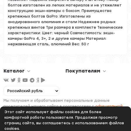
болтов изготовлен из легких материалов и не утяжеляет
конструкцию экшн-камеры с боксом. Преимущества
крепежных болтов GoPro: Изготовлены из
анодированного алюминия и стали Надежнее родных
крепежных винтов Три размера в комплекте Технические
характеристики: Цвет: черный Совместимость: экшн-
камеры GoPro 4, 3+, 2 и другие камеры Материал:
нержавеющая сталь, алюминий Вес: 50 г
Каталог
Покупателям
Мы получаем и обрабатываем персональные данные
посетителей нашего сайта в соответствии с
официальной
политикой
. Если вы не даете согласия на обработку своих
Этот сайт использует файлы cookies для более
персональных данных, вам необходимо покинуть наш сайт.
комфортной работы пользователя. Продолжая просмотр
страниц сайта, вы соглашаетесь с использованием файлов
cookies.