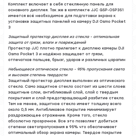
Комплект включает в себя стеклянную панель для
основного дисплея. Так же в комплекте JJC GSP-OSP3S1
имеется всё необходимое для подготовки экрана к
установке защитных панелей на камеру DJI Osmo Pocket
3
Защитный протектор дисплея из стекла - оптимальная
защита от грязи, влаги и повреждений
Протектор JJC плотно прилегает к дисплею камеры DJI
Osmo Pocket 3 и надёжно защищает от грязи,
отпечатков пальцев, брызг, ударов и различных царапин
Небьющееся оптическое стекло - 95% пропускания света
и высокая степень твердости
Защитный протектор дисплея выполнен из оптического
стекла. Само защитное стекло состоит из шести слоев:
защитные слои, антибликовый слой, слой с твердым
покрытием и слой предотвращающий разбитие стекла.
Тем не менее, защитное стекло имеет толщину всего
около 0,5 мм. Антибликовое покрытие минимизирует
раздражающее отражение. Кроме того, стекло
абсолютно прозрачное. Все это позволяет добиться
степени светопропускания в 95% что обеспечивает
оптимальный обзор экрана камеры. Твердое покрытие