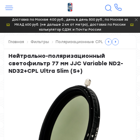
Доставка по Москве 400 руб., день в день 500 руб., по Москве за
МКАД 600 руб. (не дальше 2 км от метро), доставка по России
калькулятор СДЭК и Почты России
Главная
Фильтры
Поляризационные CPL
Нейтрально-поляризационный
светофильтр 77 мм JJC Variable ND2-
ND32+CPL Ultra Slim (S+)