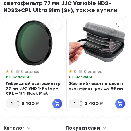
светофильтр 77 мм JJC Variable ND2-
ND32+CPL Ultra Slim (S+), также купили
0
0 оценок
0
0 оценок
В наличии
В наличии
Гибридный светофильтр
Жёсткий чехол на десять
77 мм JJC VND 1-5 stop +
светофильтров до 95 мм
CPL + 1/4 Black Mist
8 100
₽
2 400
₽
Каталог
Покупателям