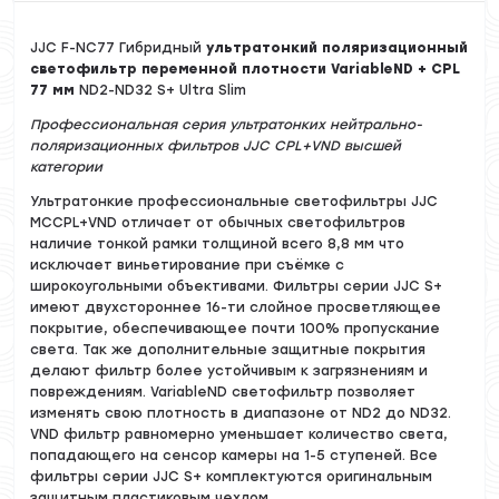
JJC F-NC77 Гибридный
ультратонкий поляризационный
светофильтр переменной плотности VariableND + CPL
77 мм
ND2-ND32 S+ Ultra Slim
Профессиональная серия ультратонких нейтрально-
поляризационных фильтров JJC CPL+VND высшей
категории
Ультратонкие профессиональные светофильтры JJC
MCCPL+VND отличает от обычных светофильтров
наличие тонкой рамки толщиной всего 8,8 мм что
исключает виньетирование при съёмке с
широкоугольными объективами. Фильтры серии JJC S+
имеют двухстороннее 16-ти слойное просветляющее
покрытие, обеспечивающее почти 100% пропускание
света. Так же дополнительные защитные покрытия
делают фильтр более устойчивым к загрязнениям и
повреждениям. VariableND светофильтр позволяет
изменять свою плотность в диапазоне от ND2 до ND32.
VND фильтр равномерно уменьшает количество света,
попадающего на сенсор камеры на 1-5 ступеней. Все
фильтры серии JJC S+ комплектуются оригинальным
защитным пластиковым чехлом.