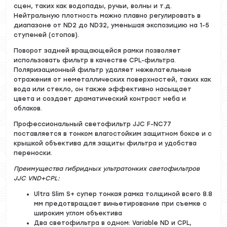
сцен, таких как водопады, ручьи, волны и т.д.
Нейтральную плотность можно плавно регулировать в
диапазоне от ND2 до ND32, уменьшая экспозицию на 1-5
ступеней (стопов).
Поворот задней вращающейся рамки позволяет
использовать фильтр в качестве CPL-фильтра.
Поляризационный фильтр удаляет нежелательные
отражения от неметаллических поверхностей, таких как
вода или стекло, он также эффективно насыщает
цвета и создает драматический контраст неба и
облаков.
Профессиональный светофильтр JJC F-NC77
поставляется в тонком влагостойким защитном боксе и с
крышкой объектива для защиты фильтра и удобства
переноски.
Преимущества гибридных ультратонких светофильтров
JJC VND+CPL:
Ultra Slim S+ cупер тонкая рамка толщиной всего 8.8
мм предотвращает виньетирование при съемке с
широким углом объектива
Два светофильтра в одном: Variable ND и CPL,