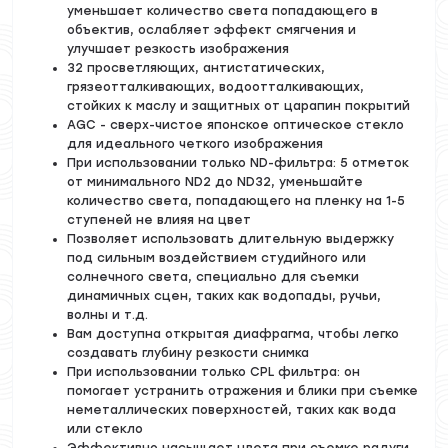
уменьшает количество света попадающего в
объектив, ослабляет эффект смягчения и
улучшает резкость изображения
32 просветляющих, антистатических,
грязеотталкивающих, водоотталкивающих,
стойких к маслу и защитных от царапин покрытий
AGC - сверх-чистое японское оптическое стекло
для идеального четкого изображения
При использовании только ND-фильтра: 5 отметок
от минимального ND2 до ND32, уменьшайте
количество света, попадающего на пленку на 1-5
ступеней не влияя на цвет
Позволяет использовать длительную выдержку
под сильным воздействием студийного или
солнечного света, специально для съемки
динамичных сцен, таких как водопады, ручьи,
волны и т.д.
Вам доступна открытая диафрагма, чтобы легко
создавать глубину резкости снимка
При использовании только CPL фильтра: он
помогает устранить отражения и блики при съемке
неметаллических поверхностей, таких как вода
или стекло
Эффективно насыщает цвета при съемке радуги